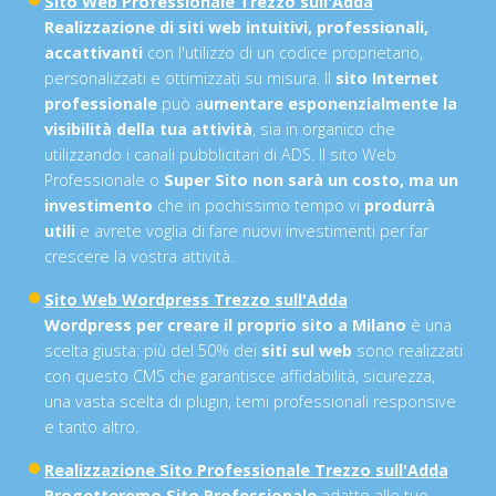
Sito Web Professionale Trezzo sull'Adda
Realizzazione di siti web intuitivi, professionali,
accattivanti
con l'utilizzo di un codice proprietario,
personalizzati e ottimizzati su misura. Il
sito Internet
professionale
può a
umentare esponenzialmente la
visibilità della tua attività
, sia in organico che
utilizzando i canali pubblicitari di ADS. Il sito Web
Professionale o
Super Sito non sarà un costo, ma un
investimento
che in pochissimo tempo vi
produrrà
utili
e avrete voglia di fare nuovi investimenti per far
crescere la vostra attività.
Sito Web Wordpress Trezzo sull'Adda
Wordpress per creare il proprio sito a Milano
è una
scelta giusta: più del 50% dei
siti sul web
sono realizzati
con questo CMS che garantisce affidabilità, sicurezza,
una vasta scelta di plugin, temi professionali responsive
e tanto altro.
Realizzazione Sito Professionale Trezzo sull'Adda
Progetteremo Sito Professionale
adatto alle tue