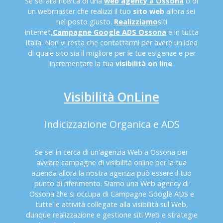
Se sei alla ricerca di una
web agency a Ossona
o di
un webmaster che realizzi il tuo
sito web
allora sei
nel posto giusto.
Realizziamo
siti
internet,
Campagne Google ADS Ossona
e in tutta
Italia. Non vi resta che contattarmi per avere un'idea
di quale sito sia il migliore per le tue esigenze e per
incrementare la tua
visibilità on line
.
Visibilità OnLine
Indicizzazione Organica e ADS
Se sei in cerca di un'agenzia Web a Ossona per
avviare campagne di visibilità online per la tua
azienda allora la nostra agenzia può essere il tuo
punto di riferimento. Siamo una Web agency di
Ossona che si occupa di Campagne Google ADS e
tutte le attività collegate alla visibilità sul Web,
dunque realizzazione e gestione siti Web e strategie