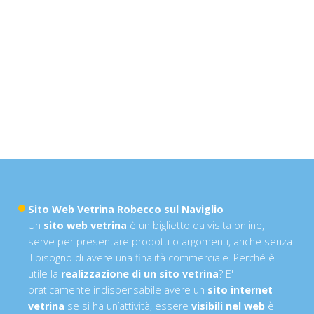
Sito Web Vetrina Robecco sul Naviglio
Un
sito web vetrina
è un biglietto da visita online,
serve per presentare prodotti o argomenti, anche senza
il bisogno di avere una finalità commerciale. Perché è
utile la
realizzazione di un sito vetrina
? E'
praticamente indispensabile avere un
sito internet
vetrina
se si ha un’attività, essere
visibili nel web
è