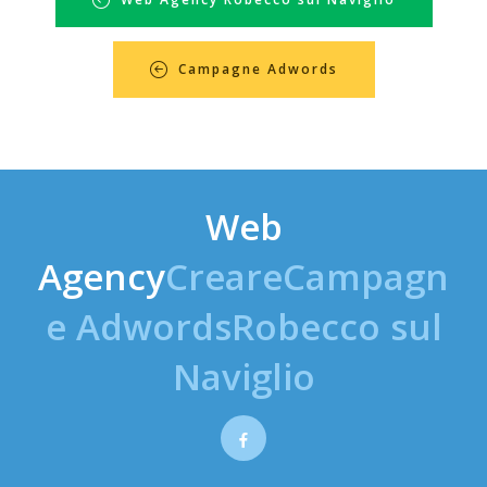
Campagne Adwords
Web
Agency
CreareCampagn
e AdwordsRobecco sul
Naviglio