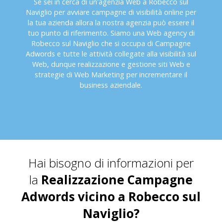
Se sei in cerca di un'agenzia Web a Robecco sul
Naviglio per avviare campagne di visibilità online per
la tua azienda allora la nostra agenzia può essere il
tuo punto di riferimento. Siamo una Web agency di
Robecco sul Naviglio che si occupa di Campagne
Adwords e tutte le attività collegate alla visibilità sul
Web, dunque realizzazione e gestione siti Web e
strategie di Web Marketing per incrementare il
business aziendale.
Hai bisogno di informazioni per
la
Realizzazione Campagne
Adwords vicino a Robecco sul
Naviglio?