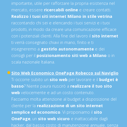
importante, utile per rafforzare la propria esistenza nel
mercato, essere
ricercabili online
e creare contatti.
Realizzo i tuoi siti internet Milano in stile vetrina
raccontando chi sei e elencando i tuoi servizi e i tuoi
prodotti, in modo da creare una comunicazione efficace
con i potenziali clienti. Alla fine del lavoro il
sito internet
ti verrà consegnato chiavi in mano, finito e ti
insegneremo a
gestirlo autonomamente
e dei
consigli per il
posizionamento siti web a Milano
o in
scala nazionale Italiana.
Sito Web Economico OnePage Robecco sul Naviglio
Ti occorre subito un
sito web
per lavorare e il
budget è
basso
? Niente paura riuscirò a
realizzare il tuo sito
web
velocemente e ad un costo contenuto.
Facciamo molta attenzione al budget a disposizione del
cliente per la
realizzazione di un sito internet
semplice ed economico
. Vi proponiamo il
sito
OnePage
, un
sito web sicuro
e inattaccabile dagli
hacker, dal basso costo di manutenzione annuale, senza