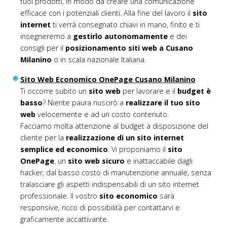
tuoi prodotti, in modo da creare una comunicazione
efficace con i potenziali clienti. Alla fine del lavoro il
sito
internet
ti verrà consegnato chiavi in mano, finito e ti
insegneremo a
gestirlo autonomamente
e dei
consigli per il
posizionamento siti web a Cusano
Milanino
o in scala nazionale Italiana.
Sito Web Economico OnePage Cusano Milanino
Ti occorre subito un
sito web
per lavorare e il
budget è
basso
? Niente paura riuscirò a
realizzare il tuo sito
web
velocemente e ad un costo contenuto.
Facciamo molta attenzione al budget a disposizione del
cliente per la
realizzazione di un sito internet
semplice ed economico
. Vi proponiamo il
sito
OnePage
, un
sito web sicuro
e inattaccabile dagli
hacker, dal basso costo di manutenzione annuale, senza
tralasciare gli aspetti indispensabili di un sito internet
professionale. Il vostro
sito economico
sarà
responsive, ricco di possibilità per contattarvi e
graficamente accattivante.