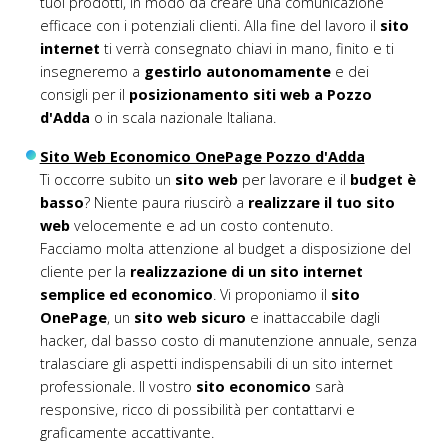
tuoi prodotti, in modo da creare una comunicazione
efficace con i potenziali clienti. Alla fine del lavoro il
sito
internet
ti verrà consegnato chiavi in mano, finito e ti
insegneremo a
gestirlo autonomamente
e dei
consigli per il
posizionamento siti web a Pozzo
d'Adda
o in scala nazionale Italiana.
Sito Web Economico OnePage Pozzo d'Adda
Ti occorre subito un
sito web
per lavorare e il
budget è
basso
? Niente paura riuscirò a
realizzare il tuo sito
web
velocemente e ad un costo contenuto.
Facciamo molta attenzione al budget a disposizione del
cliente per la
realizzazione di un sito internet
semplice ed economico
. Vi proponiamo il
sito
OnePage
, un
sito web sicuro
e inattaccabile dagli
hacker, dal basso costo di manutenzione annuale, senza
tralasciare gli aspetti indispensabili di un sito internet
professionale. Il vostro
sito economico
sarà
responsive, ricco di possibilità per contattarvi e
graficamente accattivante.