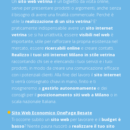
Un
sito web vetrina
è un biglietto da visita online,
serve per presentare prodotti o argomenti, anche senza
il bisogno di avere una finalità commerciale. Perché è
utile la
realizzazione di un sito vetrina
? E'
praticamente indispensabile avere un
sito internet
vetrina
se si ha un’attività, essere
visibili nel web
è
importante, utile per rafforzare la propria esistenza nel
mercato, essere
ricercabili online
e creare contatti.
Realizzo i tuoi siti internet Milano in stile vetrina
raccontando chi sei e elencando i tuoi servizi e i tuoi
prodotti, in modo da creare una comunicazione efficace
con i potenziali clienti. Alla fine del lavoro il
sito internet
ti verrà consegnato chiavi in mano, finito e ti
insegneremo a
gestirlo autonomamente
e dei
consigli per il
posizionamento siti web a Milano
o in
scala nazionale Italiana.
Sito Web Economico OnePage Besate
Ti occorre subito un
sito web
per lavorare e il
budget è
basso
? Niente paura riuscirò a
realizzare il tuo sito