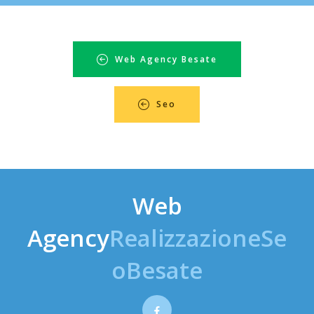
Web Agency Besate
Seo
Web
Agency
RealizzazioneSe
oBesate